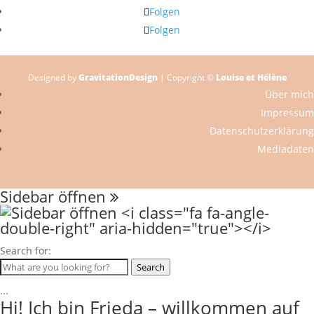
Folgen
Folgen
Designed by
GravitationDesign
| Copyright ©
Louise et Hélène
Über mich
Impressum
Datenschutzerklärung
Mediadaten
Sidebar öffnen
Search for:
Search
...
Hi! Ich bin Frieda – willkommen auf