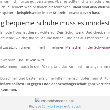
Das kann ich nur zu gut verstehen. Aber es sollte nichts einschnüre
ch in Deinem Wohlbefinden einschränken.
Ideal sind also weich
später – beispielsweise in der Stillzeit – etwas davon hast.
htig bequeme Schuhe muss es mindest
dsmode Tipps ist dieser: Achte auf Dein Schuhwerk. Und check ein
g bequeme, weiche, flache Schuhe haben. Und das aus mehreren Gr
ht zusätzlich tragen. Immerhin nehmen
Menschen in der Schwange
 werden. Das ist kein Witz.
 bekommen – auch in den Füßen. Und das kann sehr unangenehm 
e Du schnell und bestenfalls ohne Hilfe hineinschlüpfen kannst.
Für
Absätze solltest Du gegen Ende der Schwangerschaft ganz verzic
ht kommen.
Photo by
Camylla Battani
on
Unsplash