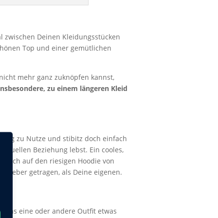
al zwischen Deinen Kleidungsstücken
schönen Top und einer gemütlichen
 nicht mehr ganz zuknöpfen kannst,
Insbesondere, zu einem längeren Kleid
ung zu Nutze und stibitz doch einfach
sexuellen Beziehung lebst. Ein cooles,
infach auf den riesigen Hoodie von
 lieber getragen, als Deine eigenen.
t das eine oder andere Outfit etwas