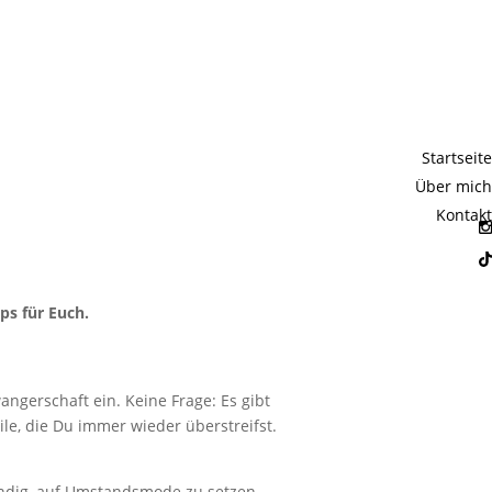
de Tipps
Startseite
Über mich
Kontakt
 einige körperliche Veränderungen
ster – oftmals im Weg ist.
Da fällt die
ps für Euch.
angerschaft ein. Keine Frage: Es gibt
le, die Du immer wieder überstreifst.
ndig, auf Umstandsmode zu setzen.