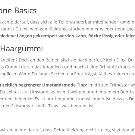
öne Basics
achte darauf, dass sich alle Teile wunderbar miteinander kombinie
o kannst Du mit wenigen Kleidungsstücken immer wieder neue Look
chiedene Längen gekrempelt werden kann, Röcke lässig oder feie
te Haargummi
neifen? Doch an den Beinen sitzt sie noch perfekt? Kein Ding. Du
as Gummi durch das Knopfloch und machst eine Schlaufe draus. N
nopfloch. Wenn Du lange Sachen darüber trägst, fällt es keinem auf
n zeitlich begrenzter Umstandsmode Tipp:
Im dritten Trimester w
Du solltest auf Umstandsjeans mit weitem und bequemem Bund set
rennen, bedenke: Es ist nur temporär. Und wichtiger ist, dass es 
tel der Schwangerschaft. Trage, was bequem ist.
ren: Achte darauf, dass Deine Kleidung nicht zu eng sitzt. Vor 