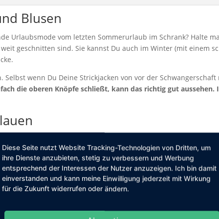
und Blusen
lende Urlaubsmode vom letzten Sommerurlaub im Schrank? Halte m
weit geschnitten sind. Sie kannst Du auch im Winter (mit einem 
cke.
n. Selbst wenn Du Deine Strickjacken von vor der Schwangerschaft
ach die oberen Knöpfe schließt, kann das richtig gut aussehen. 
lauen
r sind schon lange im Trend.
Mach Dir also diese modische Beweg
Diese Seite nutzt Website Tracking-Technologien von Dritten, um
 aus dem Kleiderschrank Deines Partners, falls Du in einer hetero
ihre Dienste anzubieten, stetig zu verbessern und Werbung
s, dazu ein paar Loafer – das geht nämlich immer. Oder Du setzt e
entsprechend der Interessen der Nutzer anzuzeigen. Ich bin damit
 einen Kapuzenpulli von Deinem Freund ohnehin schon immer gerne
einverstanden und kann meine Einwilligung jederzeit mit Wirkung
nt-Accessoires setzen
für die Zukunft widerrufen oder ändern.
ssische Basics in Deiner Schwangerschaft setzt, mag Dir vielleich