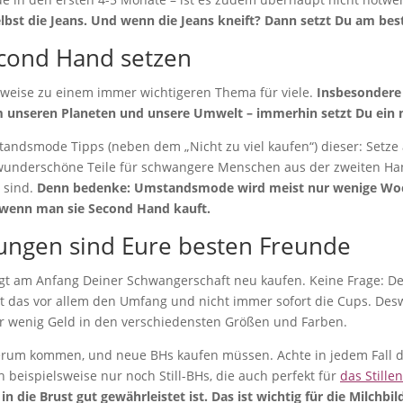
lbst die Jeans. Und wenn die Jeans kneift? Dann setzt Du am be
econd Hand setzen
rweise zu einem immer wichtigeren Thema für viele.
Insbesondere 
m unseren Planeten und unsere Umwelt – immerhin setzt Du ein 
standsmode Tipps (neben dem „Nicht zu viel kaufen“) dieser: Set
wunderschöne Teile für schwangere Menschen aus der zweiten Han
s sind.
Denn bedenke: Umstandsmode wird meist nur wenige Wo
 wenn man sie Second Hand kauft.
rungen sind Eure besten Freunde
t am Anfang Deiner Schwangerschaft neu kaufen. Keine Frage: De
fft das vor allem den Umfang und nicht immer sofort die Cups. De
für wenig Geld in den verschiedensten Größen und Farben.
rum kommen, und neue BHs kaufen müssen. Achte in jedem Fall dar
h beispielsweise nur noch Still-BHs, die auch perfekt für
das Stille
n die Brust gut gewährleistet ist. Das ist wichtig für die Milchbi