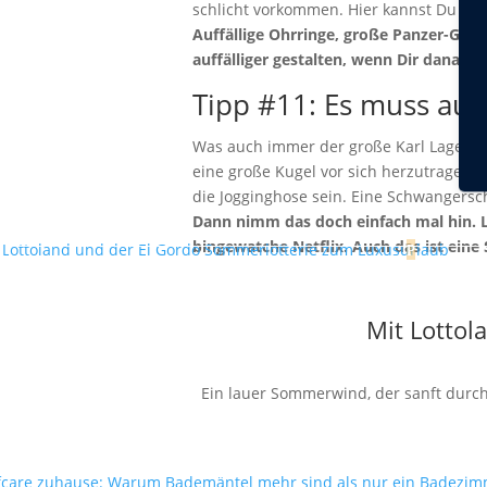
schlicht vorkommen. Hier kannst Du sma
Auffällige Ohrringe, große Panzer-Gol
auffälliger gestalten, wenn Dir danach 
Tipp #11: Es muss auc
Was auch immer der große Karl Lagerfel
eine große Kugel vor sich herzutragen.
die Jogginghose sein. Eine Schwangerscha
Dann nimm das doch einfach mal hin. L
bingewatche Netflix. Auch das ist eine
Mit Lottol
Ein lauer Sommerwind, der sanft durch 