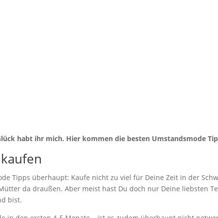
besten Umstandsmo
von
Friederike Hintze
|
Dez. 7, 2021
|
Mode
gend, nervenaufreibend und wunderbar zugleich. Man muss sich an
ahme und der neue, große Bauch, der – vor allem im dritten Trime
 Glück habt ihr mich. Hier kommen die besten Umstandsmode Tip
l kaufen
de Tipps überhaupt: Kaufe nicht zu viel für Deine Zeit in der Schw
ütter da draußen. Aber meist hast Du doch nur Deine liebsten Tei
d bist.
e in den ersten 4-5 Monate – ist es zudem überhaupt nicht notwe