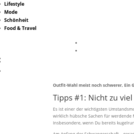
Lifestyle
Mode
Schönheit
Food & Travel
Die 11 
Schwanger sein ist aufregend, anstren
gewöhnen. Allem voran: Die Gewichtszun
Outfit-Wahl meist noch schwerer, Ein
Tipps #1: Nicht zu vie
Es ist einer der wichtigsten Umstandsmo
wirklich hübsche Sachen für werdende M
Insbesondere, wenn Du bereits kugelrun
Am Anfang der Schwangerschaft – gerad