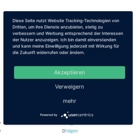
Diese Seite nutzt Website Tracking-Technologien von
Dritten, um ihre Dienste anzubieten, stetig zu
verbessern und Werbung entsprechend der Interessen
der Nutzer anzuzeigen. Ich bin damit einverstanden
und kann meine Einwilligung jederzeit mit Wirkung für
die Zukunft widerrufen oder ändern.
Akzeptieren
Verweigern
mehr
Kastanienallee 56, 10119 Berlin
mail@louiseethelene.de
Powered by
Folgen
Folgen