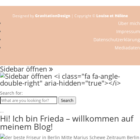
Designed by
GravitationDesign
| Copyright ©
Louise et Hélène
Über mich
Impressum
Datenschutzerklärung
Mediadaten
Sidebar öffnen
Search for:
Search
...
Hi! Ich bin Frieda – willkommen auf
meinem Blog!