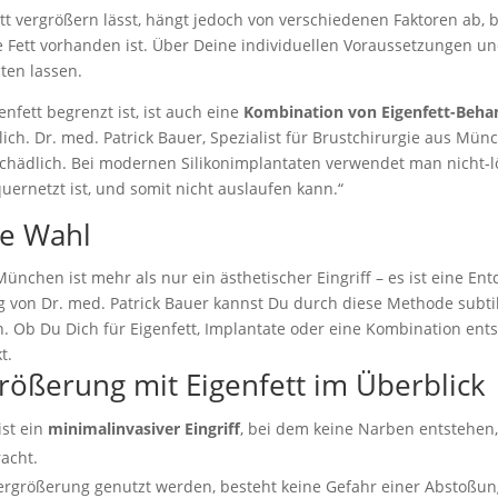
ett vergrößern lässt, hängt jedoch von verschiedenen Faktoren ab, 
te Fett vorhanden ist. Über Deine individuellen Voraussetzungen un
ten lassen.
nfett begrenzt ist, ist auch eine
Kombination von Eigenfett-Beha
ich. Dr. med. Patrick Bauer, Spezialist für Brustchirurgie aus Münch
schädlich. Bei modernen Silikonimplantaten verwendet man nicht-lö
quernetzt ist, und somit nicht auslaufen kann.“
ne Wahl
München ist mehr als nur ein ästhetischer Eingriff – es ist eine 
ng von Dr. med. Patrick Bauer kannst Du durch diese Methode sub
 Ob Du Dich für Eigenfett, Implantate oder eine Kombination ent
t.
größerung mit Eigenfett im Überblick
ist ein
minimalinvasiver Eingriff
, bei dem keine Narben entstehen,
racht.
vergrößerung genutzt werden, besteht keine Gefahr einer Abstoßun