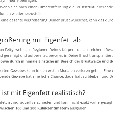
tsymmetrie beitragen.
Wenn sich nach einer Tumorentfernung die Bruststruktur veränder
Volumen wiederherzustellen.
ine dezente Vergrößerung Deiner Brust wünschst, kann das durch
größerung mit Eigenfett ab
von Fettgewebe aus Regionen Deines Körpers, die ausreichend Rese
 gereinigt und aufbereitet, bevor es in Deine Brust transplantiert
sowie durch minimale Einstiche im Bereich der Brustwarze und d
ierten Gewebes kann in den ersten Monaten verloren gehen. Eine e
eibende Gewebe hat eine hohe Chance, dauerhaft zu bleiben und D
st mit Eigenfett realistisch?
ett ist individuell verschieden und kann nicht exakt vorhergesagt w
zwischen 100 und 200 Kubikzentimetern
ausgehen.