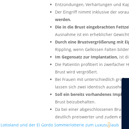
Entzündungen, Verhärtungen und Kap
Der Eingriff nimmt inklusive der vo
werden.
Die in die Brust eingebrachten Fettz
Ausnahme ist ein erheblicher Gewichts
Durch eine Brustvergrößerung mit E
Rippling, wenn Gelkissen Falten bilde
Im Gegensatz zur Implantation,
ist d
Die Patientin profitiert in zweifacher
Brust wird vergrößert.
Bei Frauen mit unterschiedlich große
lassen sich zwei identisch aussehende
Soll ein bereits vorhandenes Implant
Brust beizubehalten.
Da bei einer abgeschlossenen Brustver
deutlich preiswerter und zudem erheb