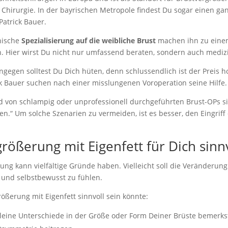
n Chirurgie. In der bayrischen Metropole findest Du sogar einen 
Patrick Bauer.
nische
Spezialisierung auf die weibliche Brust
machen ihn zu einem
Hier wirst Du nicht nur umfassend beraten, sondern auch medizin
ngegen solltest Du Dich hüten, denn schlussendlich ist der Preis h
ick Bauer suchen nach einer misslungenen Voroperation seine Hilfe.
d von schlampig oder unprofessionell durchgeführten Brust-OPs s
nen.“ Um solche Szenarien zu vermeiden, ist es besser, den Eingrif
rößerung mit Eigenfett für Dich sinn
g kann vielfältige Gründe haben. Vielleicht soll die Veränderung 
v und selbstbewusst zu fühlen.
ößerung mit Eigenfett sinnvoll sein könnte:
eine Unterschiede in der Größe oder Form Deiner Brüste bemerkst