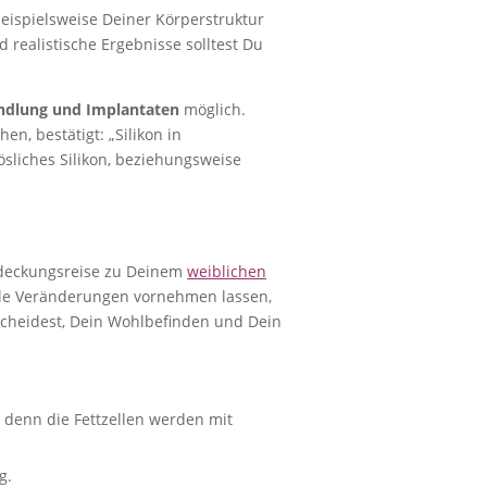
beispielsweise Deiner Körperstruktur
d realistische Ergebnisse solltest Du
ndlung und Implantaten
möglich.
en, bestätigt: „Silikon in
sliches Silikon, beziehungsweise
Entdeckungsreise zu Deinem
weiblichen
tile Veränderungen vornehmen lassen,
scheidest, Dein Wohlbefinden und Dein
 denn die Fettzellen werden mit
g.