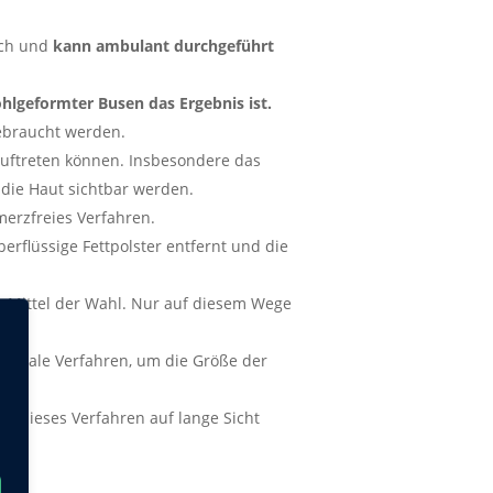
uch und
kann ambulant durchgeführt
hlgeformter Busen das Ergebnis ist.
gebraucht werden.
auftreten können. Insbesondere das
 die Haut sichtbar werden.
merzfreies Verfahren.
erflüssige Fettpolster entfernt und die
s Mittel der Wahl. Nur auf diesem Wege
ideale Verfahren, um die Größe der
st dieses Verfahren auf lange Sicht