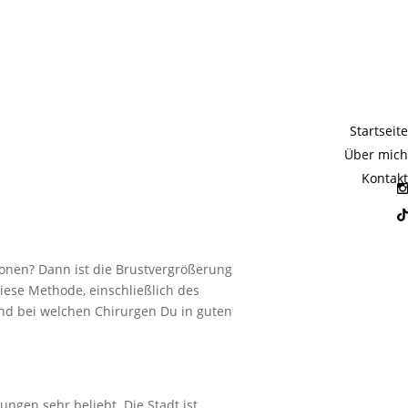
ett | Alles
Startseite
n
Über mich
Kontakt
onen? Dann ist die Brustvergrößerung
diese Methode, einschließlich des
und bei welchen Chirurgen Du in guten
ngen sehr beliebt. Die Stadt ist