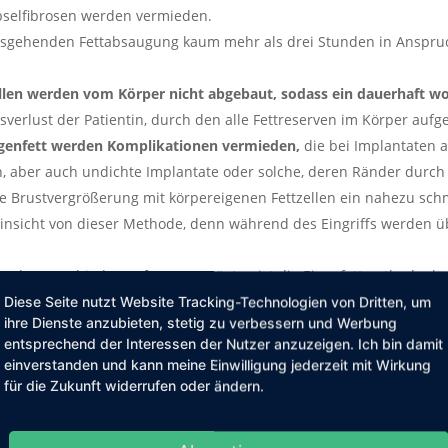
selfibrosen werden vermieden.
rausgehenden Fettabsaugung kaum mehr als drei Stunden in Anspr
ellen werden vom Körper nicht abgebaut, sodass ein dauerhaft wo
verlust der Patientin, durch den alle Fettreserven im Körper auf
igenfett werden Komplikationen vermieden,
die bei Implantaten 
n, aber auch undichte Implantate oder solche, deren Ränder durch
ie Brustvergrößerung mit körpereigenen Fettzellen ein nahezu sch
 Hinsicht von dieser Methode, denn während des Eingriffs werden üb
n oder verschieden geformten Brüsten ist die Eigenfettmethode da
, gleich große Busen kreieren.
Diese Seite nutzt Website Tracking-Technologien von Dritten, um
ihre Dienste anzubieten, stetig zu verbessern und Werbung
at entfernt werden,
ist die Mammaaugmentation mit Eigenfett das 
entsprechend der Interessen der Nutzer anzuzeigen. Ich bin damit
einverstanden und kann meine Einwilligung jederzeit mit Wirkung
größerung mit Eigenfett keine weiteren Eingriffe notwendig sind, i
für die Zukunft widerrufen oder ändern.
lich risikoärmer.