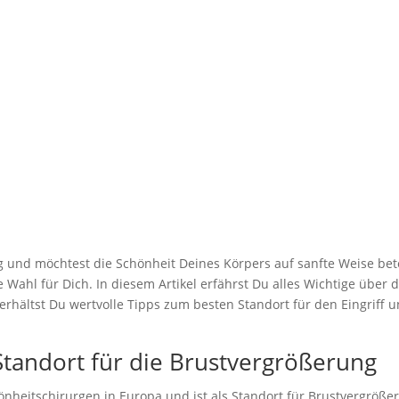
ößerung mit Eigenf
Infos und Antworte
von
Corinna Lüke
|
Aug. 17, 2023
|
Schönheit
 und möchtest die Schönheit Deines Körpers auf sanfte Weise bet
e Wahl für Dich. In diesem Artikel erfährst Du alles Wichtige über 
rhältst Du wertvolle Tipps zum besten Standort für den Eingriff 
tandort für die Brustvergrößerung
heitschirurgen in Europa und ist als Standort für Brustvergrößeru