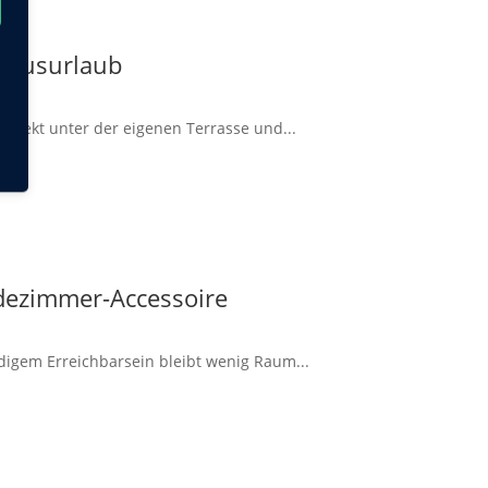
Luxusurlaub
irekt unter der eigenen Terrasse und...
dezimmer-Accessoire
ndigem Erreichbarsein bleibt wenig Raum...