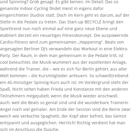
und Spinning? Grob gesagt: Es gibt keinen. Im Detail: Das so
genannte Indoor-Cycling findet meist in eigens dafür
eingerichteten Studios statt. Doch im Kern geht es darum, auf der
Stelle in die Pedale zu treten. Das Start-up BECYCLE bringt den
Sporttrend nun noch einmal auf eine ganz neue Ebene und
etabliert derzeit ein neuartiges Fitnesskonzept. Die auspowernde
Cardio-Fitness wird zum gemeinsamen „Happening“. Beats von
angesagten Berliner DJ’s verwandeln das Workout in eine Elektro-
Party. Der Raum, in dem man gemeinsam in die Pedale tritt, ist
cool beleuchtet, die Musik wummert aus der exzellenten Anlage,
während die Trainer, die – wie es sich für Berlin gehört, aus aller
Welt kommen – die Kursmitglieder anfeuern. So schweißtreibend
ein 45-minütiger Spinnig-Kurs auch ist: Im Vordergrund steht der
Spaß. Nicht selten haben Frieda und Konstanze mit den anderen
Teilnehmern mitgejubelt, wenn die Musik wieder anschwoll,
auch, weil die Beats so genial sind und die wunderbare Trainerin
Angel noch viel genialer. Am Ende der Session sind die Beine zwar
weich wie verkochte Spaghetti, der Kopf aber befreit, das Gemüt
entspannt und ausgeglichen. Herrlich! Richtig verdient hat man
sich im Anschluss die Dusche.