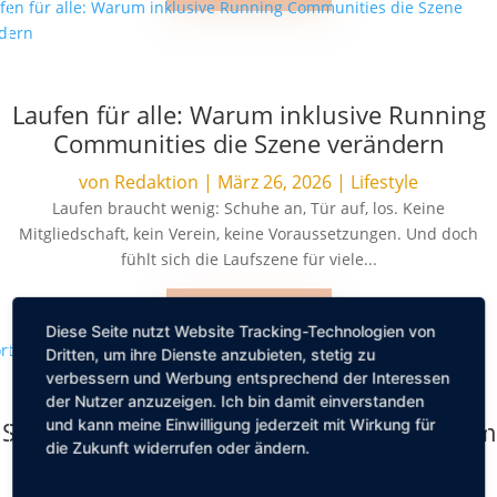
Laufen für alle: Warum inklusive Running
Communities die Szene verändern
von
Redaktion
|
März 26, 2026
|
Lifestyle
Laufen braucht wenig: Schuhe an, Tür auf, los. Keine
Mitgliedschaft, kein Verein, keine Voraussetzungen. Und doch
fühlt sich die Laufszene für viele...
MEHR LESEN
Diese Seite nutzt Website Tracking-Technologien von
Dritten, um ihre Dienste anzubieten, stetig zu
verbessern und Werbung entsprechend der Interessen
der Nutzer anzuzeigen. Ich bin damit einverstanden
und kann meine Einwilligung jederzeit mit Wirkung für
Sport im Urlaub: Die besten Tipps um fit im
die Zukunft widerrufen oder ändern.
Urlaub zu sein