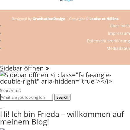
Designed by
GravitationDesign
| Copyright ©
Louise et Hélène
Über mich
Impressum
Datenschutzerklärung
Mediadaten
Sidebar öffnen
Search for:
Search
...
Hi! Ich bin Frieda – willkommen auf
meinem Blog!