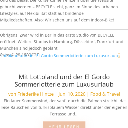
Und das Beste: Die Kurse können einzeln über die Website
gebucht werden – BECYCLE steht, ganz im Sinne des urbanen
Lifestyles, auf Flexibilität statt auf bindende
Mitgliedschaften. Also: Wir sehen uns auf dem Indoor-Bike!
Übrigens: Zwar wird in Berlin das erste Studio von BECYCLE
eröffnet. Weitere Studios in Hamburg, Düsseldorf, Frankfurt und
München sind jedoch geplant.
Fotos © PR / BECYCLE
Mit Lottoland und der El Gordo
Sommerlotterie zum Luxusurlaub
von
Friederike Hintze
|
Juni 10, 2026
|
Food & Travel
Ein lauer Sommerwind, der sanft durch die Palmen streicht, das
leise Rauschen von türkisblauem Wasser direkt unter der eigenen
Terrasse und...
MEHR LESEN