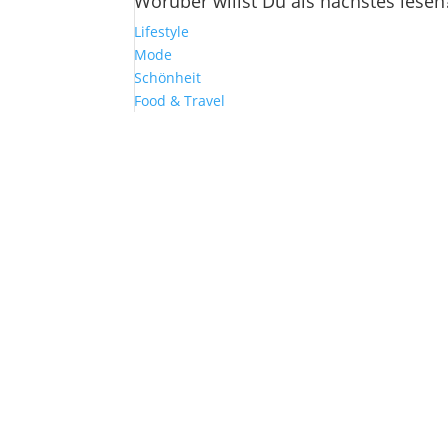
Worüber willst Du als nächstes lesen
Lifestyle
Mode
Schönheit
Food & Travel