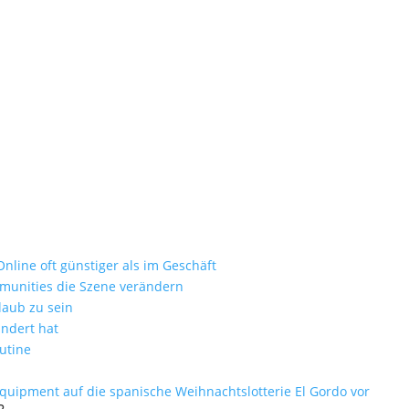
g-test-IMG_6225
ie zum Luxusurlaub
nd als nur ein Badezimmer-Accessoire
nline oft günstiger als im Geschäft
mmunities die Szene verändern
laub zu sein
ändert hat
utine
equipment auf die spanische Weihnachtslotterie El Gordo vor