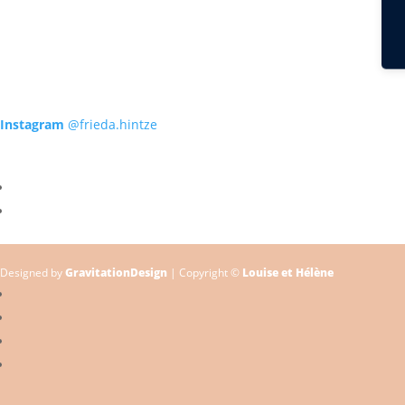
Instagram
@frieda.hintze
Designed by
GravitationDesign
| Copyright ©
Louise et Hélène