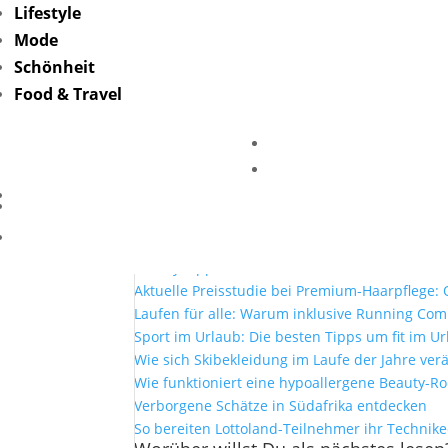
Lifestyle
Mode
ave-and-you-erfahrun
Schönheit
Food & Travel
von
Friederike Hintze
|
Juni 28, 2024
Mehr Lesen
Mit Lottoland und der El Gordo Sommerlotter
Selfcare zuhause: Warum Bademäntel mehr si
Beauty Tipps für den Sommer
Aktuelle Preisstudie bei Premium-Haarpflege: O
Laufen für alle: Warum inklusive Running Co
Sport im Urlaub: Die besten Tipps um fit im Ur
Wie sich Skibekleidung im Laufe der Jahre ver
Wie funktioniert eine hypoallergene Beauty-Ro
Verborgene Schätze in Südafrika entdecken
So bereiten Lottoland-Teilnehmer ihr Technik