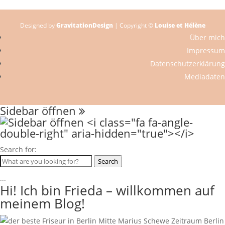
Designed by
GravitationDesign
| Copyright ©
Louise et Hélène
Über mich
Impressum
Datenschutzerklärung
Mediadaten
Sidebar öffnen
Search for:
Search
...
Hi! Ich bin Frieda – willkommen auf
meinem Blog!