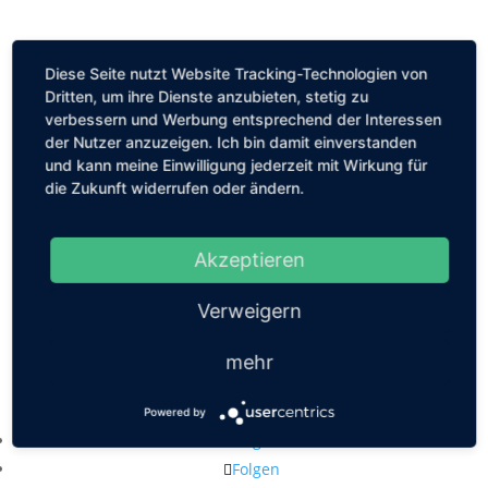
Diese Seite nutzt Website Tracking-Technologien von
Dritten, um ihre Dienste anzubieten, stetig zu
verbessern und Werbung entsprechend der Interessen
der Nutzer anzuzeigen. Ich bin damit einverstanden
und kann meine Einwilligung jederzeit mit Wirkung für
die Zukunft widerrufen oder ändern.
Akzeptieren
Verweigern
mehr
Kastanienallee 56, 10119 Berlin
mail@louiseethelene.de
Powered by
Folgen
Folgen