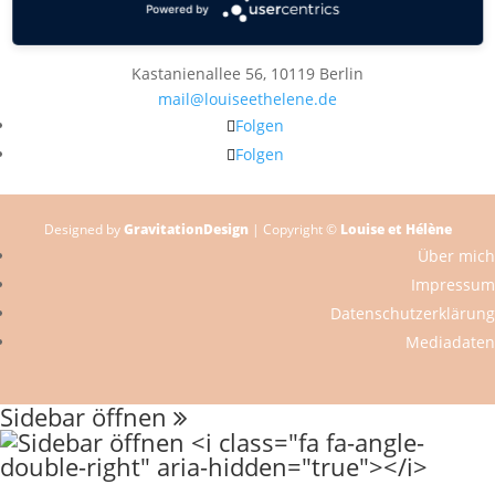
Powered by
Kastanienallee 56, 10119 Berlin
mail@louiseethelene.de
Folgen
Folgen
Designed by
GravitationDesign
| Copyright ©
Louise et Hélène
Über mich
Impressum
Datenschutzerklärung
Mediadaten
Sidebar öffnen