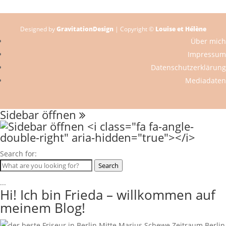
Designed by
GravitationDesign
| Copyright ©
Louise et Hélène
Über mich
Impressum
Datenschutzerklärung
Mediadaten
Sidebar öffnen
Search for:
Search
...
Hi! Ich bin Frieda – willkommen auf
meinem Blog!