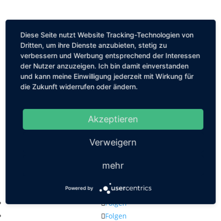
Diese Seite nutzt Website Tracking-Technologien von
Dritten, um ihre Dienste anzubieten, stetig zu
verbessern und Werbung entsprechend der Interessen
der Nutzer anzuzeigen. Ich bin damit einverstanden
und kann meine Einwilligung jederzeit mit Wirkung für
die Zukunft widerrufen oder ändern.
Akzeptieren
Verweigern
mehr
Kastanienallee 56, 10119 Berlin
Powered by
mail@louiseethelene.de
Folgen
Folgen