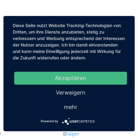
Diese Seite nutzt Website Tracking-Technologien von
Dritten, um ihre Dienste anzubieten, stetig zu
verbessern und Werbung entsprechend der Interessen
der Nutzer anzuzeigen. Ich bin damit einverstanden
und kann meine Einwilligung jederzeit mit Wirkung für
die Zukunft widerrufen oder ändern.
Akzeptieren
Verweigern
mehr
Kastanienallee 56, 10119 Berlin
Powered by
mail@louiseethelene.de
Folgen