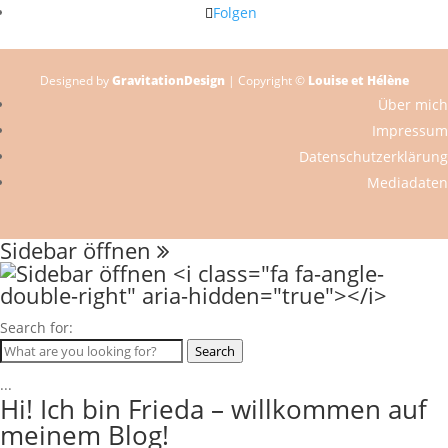
Folgen
Designed by
GravitationDesign
| Copyright ©
Louise et Hélène
Über mich
Impressum
Datenschutzerklärung
Mediadaten
Sidebar öffnen
Search for:
Search
...
Hi! Ich bin Frieda – willkommen auf
meinem Blog!