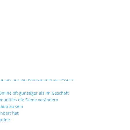
england-markus-leo-MWfVs2X0S7
ie zum Luxusurlaub
nd als nur ein Badezimmer-Accessoire
nline oft günstiger als im Geschäft
mmunities die Szene verändern
laub zu sein
ändert hat
utine