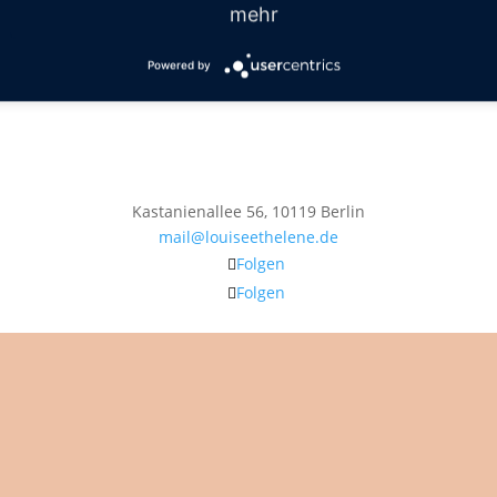
mehr
Powered by
Kastanienallee 56, 10119 Berlin
mail@louiseethelene.de
Folgen
Folgen