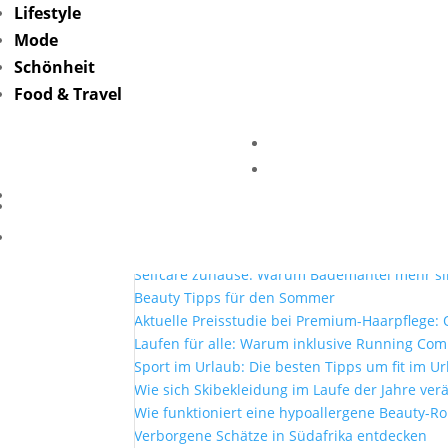
Lifestyle
Mode
coolsten-staedte-in-
Schönheit
unsplash
Food & Travel
von
Friederike Hintze
|
Aug. 22, 2022
Mehr Lesen
Mit Lottoland und der El Gordo Sommerlotter
Selfcare zuhause: Warum Bademäntel mehr si
Beauty Tipps für den Sommer
Aktuelle Preisstudie bei Premium-Haarpflege: O
Laufen für alle: Warum inklusive Running Co
Sport im Urlaub: Die besten Tipps um fit im Ur
Wie sich Skibekleidung im Laufe der Jahre ver
Wie funktioniert eine hypoallergene Beauty-Ro
Verborgene Schätze in Südafrika entdecken