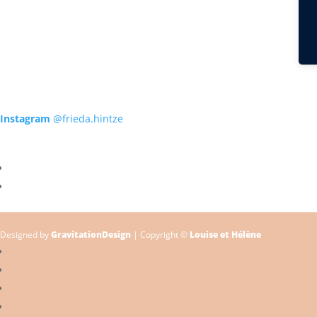
Instagram
@frieda.hintze
Designed by
GravitationDesign
| Copyright ©
Louise et Hélène