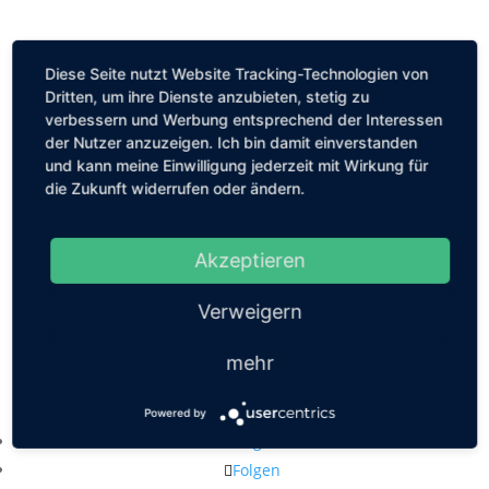
Diese Seite nutzt Website Tracking-Technologien von
Dritten, um ihre Dienste anzubieten, stetig zu
verbessern und Werbung entsprechend der Interessen
der Nutzer anzuzeigen. Ich bin damit einverstanden
und kann meine Einwilligung jederzeit mit Wirkung für
die Zukunft widerrufen oder ändern.
Akzeptieren
Verweigern
mehr
Kastanienallee 56, 10119 Berlin
mail@louiseethelene.de
Powered by
Folgen
Folgen