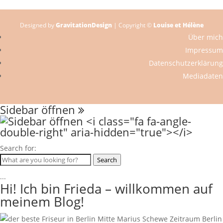
Designed by
GravitationDesign
| Copyright ©
Louise et Hélène
Über mich
Impressum
Datenschutzerklärung
Mediadaten
Sidebar öffnen
Search for:
Search
...
Hi! Ich bin Frieda – willkommen auf
meinem Blog!