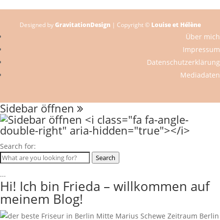
Designed by
GravitationDesign
| Copyright ©
Louise et Hélène
Über mich
Impressum
Datenschutzerklärung
Mediadaten
Sidebar öffnen
Search for:
Search
...
Hi! Ich bin Frieda – willkommen auf
meinem Blog!