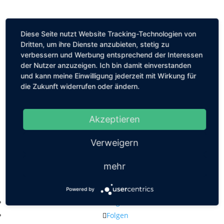
Diese Seite nutzt Website Tracking-Technologien von
Dritten, um ihre Dienste anzubieten, stetig zu
verbessern und Werbung entsprechend der Interessen
der Nutzer anzuzeigen. Ich bin damit einverstanden
und kann meine Einwilligung jederzeit mit Wirkung für
die Zukunft widerrufen oder ändern.
Akzeptieren
Verweigern
mehr
Kastanienallee 56, 10119 Berlin
mail@louiseethelene.de
Powered by
Folgen
Folgen