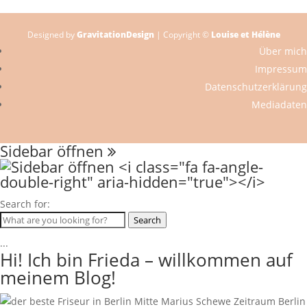
Designed by
GravitationDesign
| Copyright ©
Louise et Hélène
Über mich
Impressum
Datenschutzerklärung
Mediadaten
Sidebar öffnen
Search for:
Search
...
Hi! Ich bin Frieda – willkommen auf
meinem Blog!