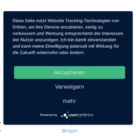
Diese Seite nutzt Website Tracking-Technologien von
Dritten, um ihre Dienste anzubieten, stetig zu
verbessern und Werbung entsprechend der Interessen
der Nutzer anzuzeigen. Ich bin damit einverstanden
und kann meine Einwilligung jederzeit mit Wirkung für
die Zukunft widerrufen oder ändern.
Akzeptieren
Verweigern
mehr
Kastanienallee 56, 10119 Berlin
mail@louiseethelene.de
Powered by
Folgen
Folgen