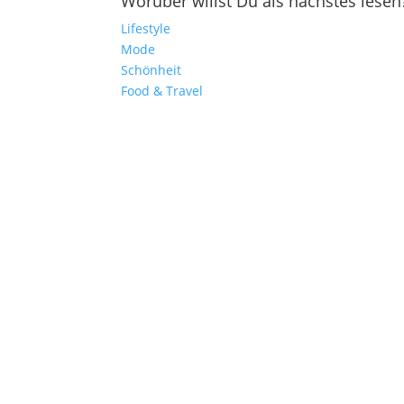
Worüber willst Du als nächstes lesen
Lifestyle
Mode
Schönheit
Food & Travel