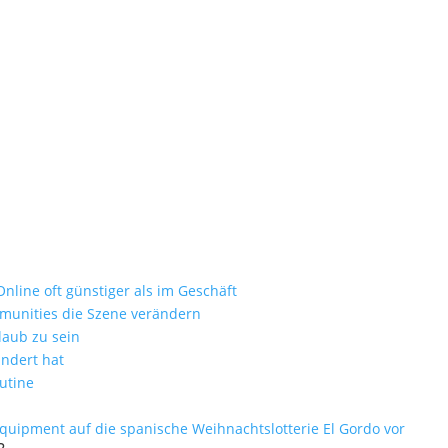
Spandau
ie zum Luxusurlaub
nd als nur ein Badezimmer-Accessoire
nline oft günstiger als im Geschäft
mmunities die Szene verändern
laub zu sein
ändert hat
utine
equipment auf die spanische Weihnachtslotterie El Gordo vor