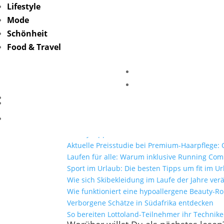
Lifestyle
Mode
Meridian Spa Berlin 
Schönheit
Food & Travel
von
Friederike Hintze
|
März 27, 2024
Mehr Lesen
Mit Lottoland und der El Gordo Sommerlotter
Selfcare zuhause: Warum Bademäntel mehr si
Beauty Tipps für den Sommer
Aktuelle Preisstudie bei Premium-Haarpflege: O
Laufen für alle: Warum inklusive Running Co
Sport im Urlaub: Die besten Tipps um fit im Ur
Wie sich Skibekleidung im Laufe der Jahre ver
Wie funktioniert eine hypoallergene Beauty-Ro
Verborgene Schätze in Südafrika entdecken
So bereiten Lottoland-Teilnehmer ihr Technik