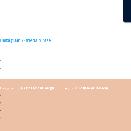
Instagram
@frieda.hintze
Designed by
GravitationDesign
| Copyright ©
Louise et Hélène