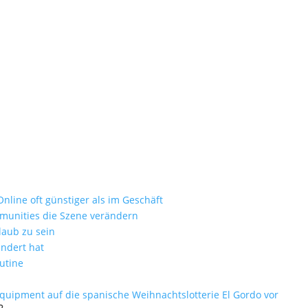
n-Reviderm-1220-3
ie zum Luxusurlaub
nd als nur ein Badezimmer-Accessoire
nline oft günstiger als im Geschäft
mmunities die Szene verändern
laub zu sein
ändert hat
utine
equipment auf die spanische Weihnachtslotterie El Gordo vor