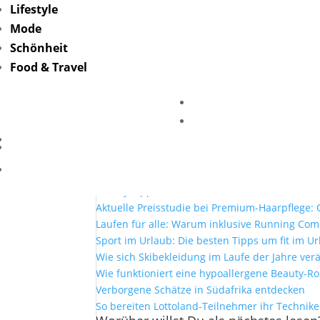
Lifestyle
Mode
Reviderm-erfahrunge
Schönheit
Food & Travel
von
Friederike Hintze
|
Apr. 12, 2021
Mehr Lesen
Mit Lottoland und der El Gordo Sommerlotter
Selfcare zuhause: Warum Bademäntel mehr si
Beauty Tipps für den Sommer
Aktuelle Preisstudie bei Premium-Haarpflege: O
Laufen für alle: Warum inklusive Running Co
Sport im Urlaub: Die besten Tipps um fit im Ur
Wie sich Skibekleidung im Laufe der Jahre ver
Wie funktioniert eine hypoallergene Beauty-Ro
Verborgene Schätze in Südafrika entdecken
So bereiten Lottoland-Teilnehmer ihr Technik