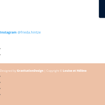
Instagram
@frieda.hintze
Designed by
GravitationDesign
| Copyright ©
Louise et Hélène