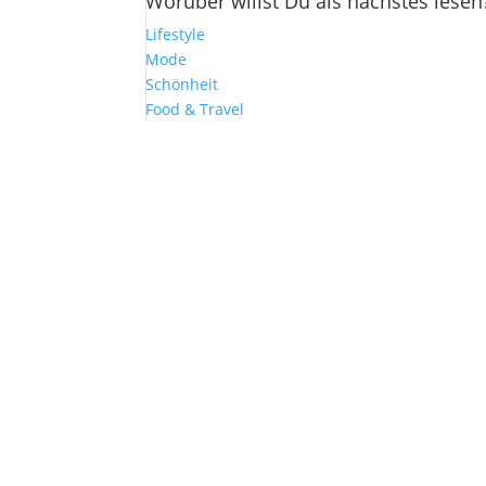
Worüber willst Du als nächstes lesen
Lifestyle
Mode
Schönheit
Food & Travel