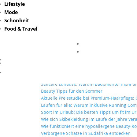
Lifestyle
Mode
professionelle-handy
Schönheit
unsplash
Food & Travel
von
Friederike Hintze
|
Juni 10, 2022
Mehr Lesen
Mit Lottoland und der El Gordo Sommerlotter
Selfcare zuhause: Warum Bademäntel mehr si
Beauty Tipps für den Sommer
Aktuelle Preisstudie bei Premium-Haarpflege: O
Laufen für alle: Warum inklusive Running Co
Sport im Urlaub: Die besten Tipps um fit im Ur
Wie sich Skibekleidung im Laufe der Jahre ver
Wie funktioniert eine hypoallergene Beauty-Ro
Verborgene Schätze in Südafrika entdecken