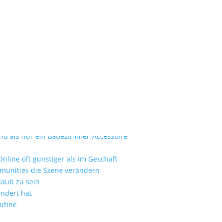
fotos-dominik-dancs-YumiD4Dm
ie zum Luxusurlaub
nd als nur ein Badezimmer-Accessoire
nline oft günstiger als im Geschäft
mmunities die Szene verändern
laub zu sein
ändert hat
utine