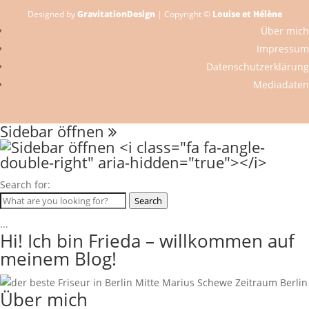
Designed by
GravitationDesign
| Copyright ©
Louise et Hélène
Über mich
Impressum
Datenschutzerklärung
Mediadaten
Sidebar öffnen
Search for:
Search
...
Hi! Ich bin Frieda – willkommen auf
meinem Blog!
Über mich