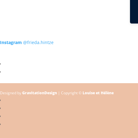
Instagram
@frieda.hintze
Designed by
GravitationDesign
| Copyright ©
Louise et Hélène