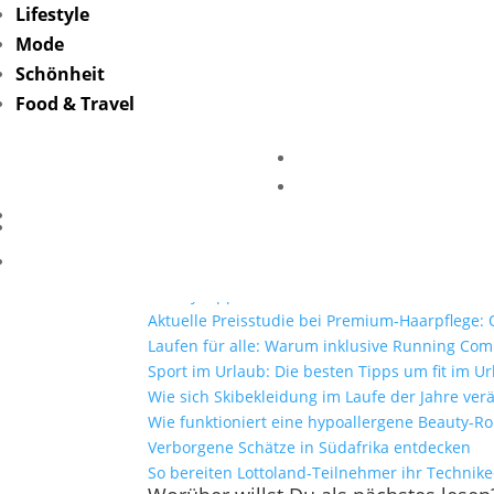
Lifestyle
Mode
Hairlust-erfahrungen
Schönheit
Food & Travel
von
Friederike Hintze
|
Sep. 17, 2023
Mehr Lesen
Mit Lottoland und der El Gordo Sommerlotter
Selfcare zuhause: Warum Bademäntel mehr si
Beauty Tipps für den Sommer
Aktuelle Preisstudie bei Premium-Haarpflege: O
Laufen für alle: Warum inklusive Running Co
Sport im Urlaub: Die besten Tipps um fit im Ur
Wie sich Skibekleidung im Laufe der Jahre ver
Wie funktioniert eine hypoallergene Beauty-Ro
Verborgene Schätze in Südafrika entdecken
So bereiten Lottoland-Teilnehmer ihr Technik