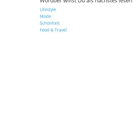
Worüber willst Du als nächstes lesen
Lifestyle
Mode
Schönheit
Food & Travel