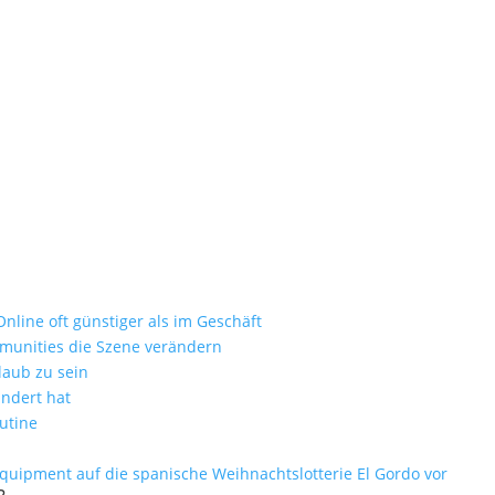
-IMG_5826_jpg
ie zum Luxusurlaub
nd als nur ein Badezimmer-Accessoire
nline oft günstiger als im Geschäft
mmunities die Szene verändern
laub zu sein
ändert hat
utine
equipment auf die spanische Weihnachtslotterie El Gordo vor