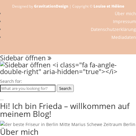
Designed by
GravitationDesign
| Copyright ©
Louise et Hélène
Über mich
Impressum
Datenschutzerklärung
Mediadaten
Sidebar öffnen
Search for:
Search
...
Hi! Ich bin Frieda – willkommen auf
meinem Blog!
Über mich