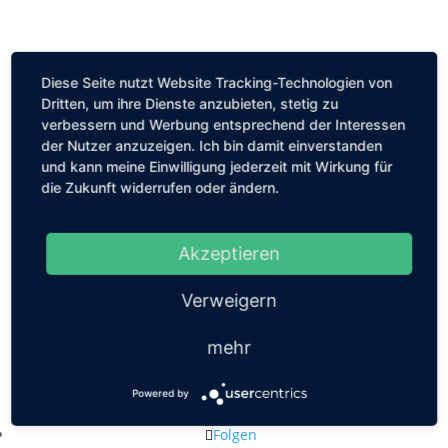
Diese Seite nutzt Website Tracking-Technologien von
Dritten, um ihre Dienste anzubieten, stetig zu
verbessern und Werbung entsprechend der Interessen
der Nutzer anzuzeigen. Ich bin damit einverstanden
und kann meine Einwilligung jederzeit mit Wirkung für
die Zukunft widerrufen oder ändern.
Akzeptieren
Verweigern
mehr
Kastanienallee 56, 10119 Berlin
Powered by
mail@louiseethelene.de
Folgen