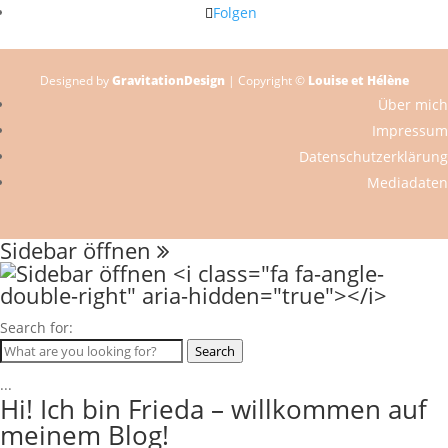
Folgen
Designed by
GravitationDesign
| Copyright ©
Louise et Hélène
Über mich
Impressum
Datenschutzerklärung
Mediadaten
Sidebar öffnen
Search for:
Search
...
Hi! Ich bin Frieda – willkommen auf
meinem Blog!