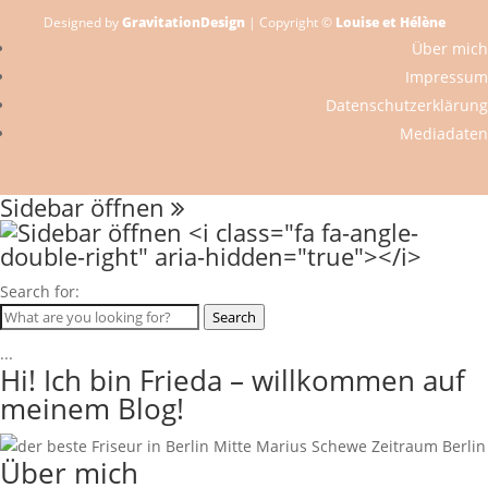
Designed by
GravitationDesign
| Copyright ©
Louise et Hélène
Über mich
Impressum
Datenschutzerklärung
Mediadaten
Sidebar öffnen
Search for:
Search
...
Hi! Ich bin Frieda – willkommen auf
meinem Blog!
Über mich