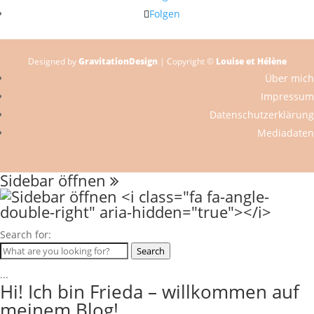
Folgen
Designed by
GravitationDesign
| Copyright ©
Louise et Hélène
Über mich
Impressum
Datenschutzerklärung
Mediadaten
Sidebar öffnen
Search for:
Search
...
Hi! Ich bin Frieda – willkommen auf
meinem Blog!