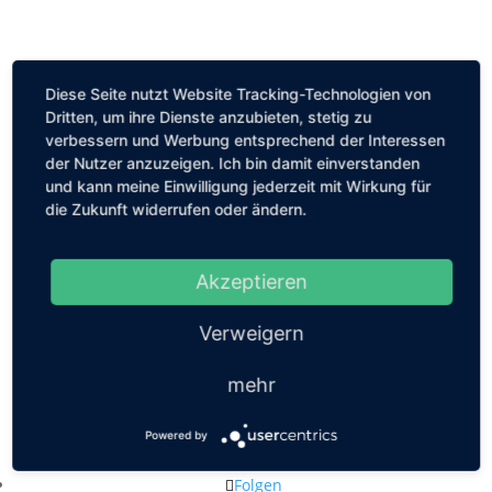
Diese Seite nutzt Website Tracking-Technologien von
Dritten, um ihre Dienste anzubieten, stetig zu
verbessern und Werbung entsprechend der Interessen
der Nutzer anzuzeigen. Ich bin damit einverstanden
und kann meine Einwilligung jederzeit mit Wirkung für
die Zukunft widerrufen oder ändern.
Akzeptieren
Verweigern
mehr
Kastanienallee 56, 10119 Berlin
Powered by
mail@louiseethelene.de
Folgen