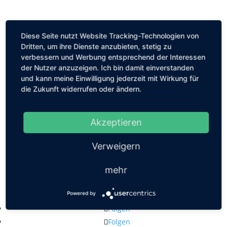
Diese Seite nutzt Website Tracking-Technologien von
Dritten, um ihre Dienste anzubieten, stetig zu
verbessern und Werbung entsprechend der Interessen
der Nutzer anzuzeigen. Ich bin damit einverstanden
und kann meine Einwilligung jederzeit mit Wirkung für
die Zukunft widerrufen oder ändern.
Akzeptieren
Verweigern
mehr
Kastanienallee 56, 10119 Berlin
Powered by
mail@louiseethelene.de
Folgen
Folgen