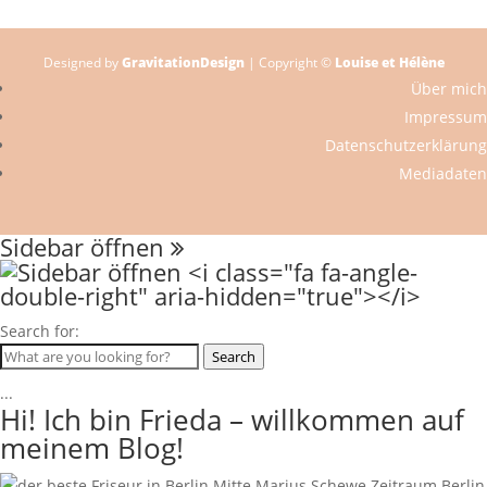
Designed by
GravitationDesign
| Copyright ©
Louise et Hélène
Über mich
Impressum
Datenschutzerklärung
Mediadaten
Sidebar öffnen
Search for:
Search
...
Hi! Ich bin Frieda – willkommen auf
meinem Blog!