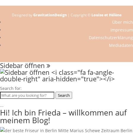
Designed by
GravitationDesign
| Copyright ©
Louise et Hélène
Über mich
Impressum
Datenschutzerklärung
Mediadaten
Sidebar öffnen
Search for:
Search
...
Hi! Ich bin Frieda – willkommen auf
meinem Blog!