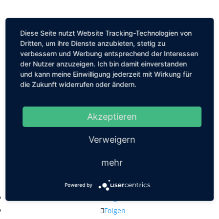
Diese Seite nutzt Website Tracking-Technologien von
Dritten, um ihre Dienste anzubieten, stetig zu
verbessern und Werbung entsprechend der Interessen
der Nutzer anzuzeigen. Ich bin damit einverstanden
und kann meine Einwilligung jederzeit mit Wirkung für
die Zukunft widerrufen oder ändern.
Akzeptieren
Verweigern
mehr
Kastanienallee 56, 10119 Berlin
mail@louiseethelene.de
Powered by
Folgen
Folgen