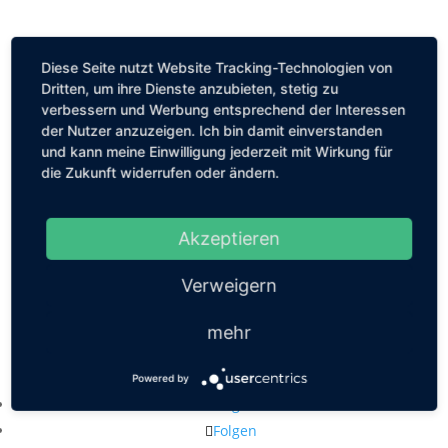
Diese Seite nutzt Website Tracking-Technologien von
Dritten, um ihre Dienste anzubieten, stetig zu
verbessern und Werbung entsprechend der Interessen
der Nutzer anzuzeigen. Ich bin damit einverstanden
und kann meine Einwilligung jederzeit mit Wirkung für
die Zukunft widerrufen oder ändern.
Akzeptieren
Verweigern
mehr
Kastanienallee 56, 10119 Berlin
mail@louiseethelene.de
Powered by
Folgen
Folgen