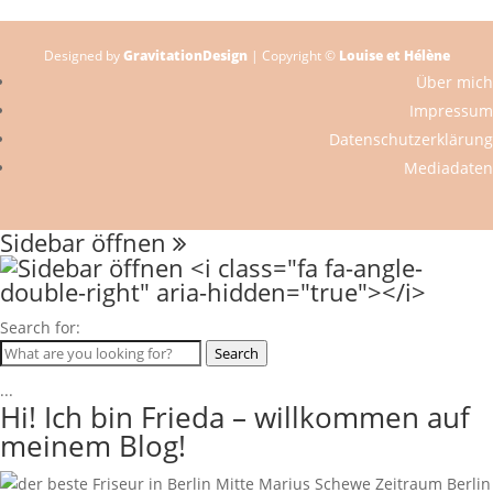
Designed by
GravitationDesign
| Copyright ©
Louise et Hélène
Über mich
Impressum
Datenschutzerklärung
Mediadaten
Sidebar öffnen
Search for:
Search
...
Hi! Ich bin Frieda – willkommen auf
meinem Blog!