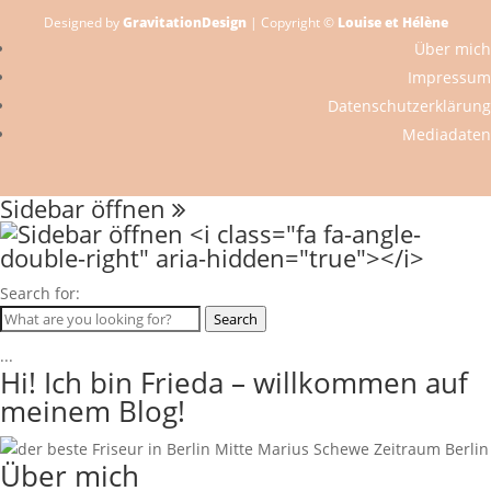
Designed by
GravitationDesign
| Copyright ©
Louise et Hélène
Über mich
Impressum
Datenschutzerklärung
Mediadaten
Sidebar öffnen
Search for:
Search
...
Hi! Ich bin Frieda – willkommen auf
meinem Blog!
Über mich