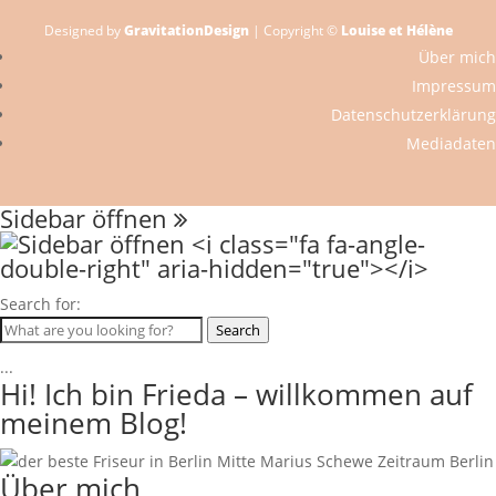
Designed by
GravitationDesign
| Copyright ©
Louise et Hélène
Über mich
Impressum
Datenschutzerklärung
Mediadaten
Sidebar öffnen
Search for:
Search
...
Hi! Ich bin Frieda – willkommen auf
meinem Blog!
Über mich