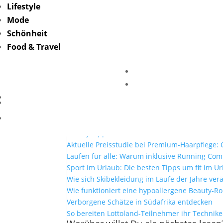
Lifestyle
Mode
ave-and-edam-erfahr
Schönheit
Food & Travel
von
Friederike Hintze
|
Apr. 15, 2021
Mehr Lesen
Mit Lottoland und der El Gordo Sommerlotter
Selfcare zuhause: Warum Bademäntel mehr si
Beauty Tipps für den Sommer
Aktuelle Preisstudie bei Premium-Haarpflege: O
Laufen für alle: Warum inklusive Running Co
Sport im Urlaub: Die besten Tipps um fit im Ur
Wie sich Skibekleidung im Laufe der Jahre ver
Wie funktioniert eine hypoallergene Beauty-Ro
Verborgene Schätze in Südafrika entdecken
So bereiten Lottoland-Teilnehmer ihr Technik