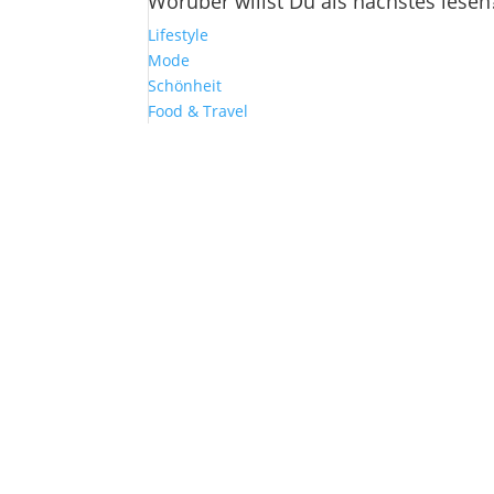
Worüber willst Du als nächstes lesen
Lifestyle
Mode
Schönheit
Food & Travel