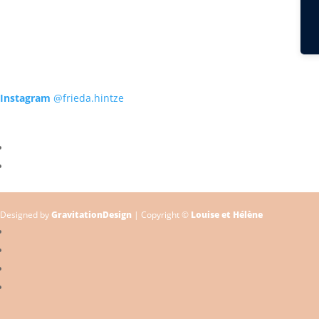
Instagram
@frieda.hintze
Designed by
GravitationDesign
| Copyright ©
Louise et Hélène