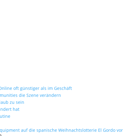
ung-IMG_8592
ie zum Luxusurlaub
nd als nur ein Badezimmer-Accessoire
nline oft günstiger als im Geschäft
mmunities die Szene verändern
laub zu sein
ändert hat
utine
equipment auf die spanische Weihnachtslotterie El Gordo vor