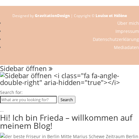
Designed by
GravitationDesign
| Copyright ©
Louise et Hélène
Über mich
Impressum
Datenschutzerklärung
Mediadaten
Sidebar öffnen
Search for:
Search
...
Hi! Ich bin Frieda – willkommen auf
meinem Blog!