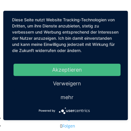
Diese Seite nutzt Website Tracking-Technologien von
Dritten, um ihre Dienste anzubieten, stetig zu
verbessern und Werbung entsprechend der Interessen
der Nutzer anzuzeigen. Ich bin damit einverstanden
und kann meine Einwilligung jederzeit mit Wirkung für
die Zukunft widerrufen oder ändern.
Akzeptieren
Verweigern
mehr
Kastanienallee 56, 10119 Berlin
mail@louiseethelene.de
Powered by
Folgen
Folgen